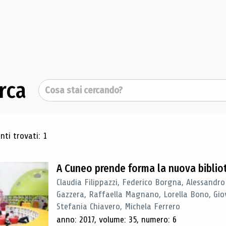
rca
Cerca
ultati di ricerca
ti trovati: 1
A Cuneo prende forma la nuova biblio
Claudia Filippazzi, Federico Borgna, Alessandro
Gazzera, Raffaella Magnano, Lorella Bono, Gio
Stefania Chiavero, Michela Ferrero
anno: 2017, volume: 35, numero: 6