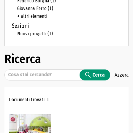
Federico Borgna
(1)
Giovanna Ferro
(1)
+ altri elementi
Sezioni
Nuovi progetti
(1)
Ricerca
Cerca
Cerca
Azzera
Risultati di ricerca
Documenti trovati: 1