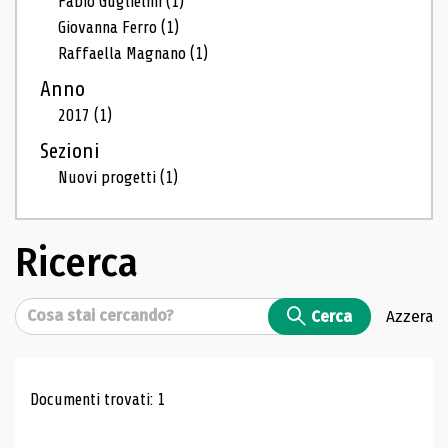
Fabio Guglielmi
(1)
Giovanna Ferro
(1)
Raffaella Magnano
(1)
Anno
2017
(1)
Sezioni
Nuovi progetti
(1)
Ricerca
Cerca
Cerca
Azzera
Risultati di ricerca
Documenti trovati: 1