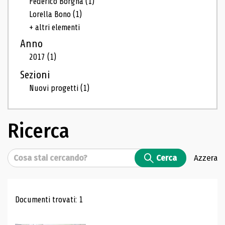
Federico Borgna
(1)
Lorella Bono
(1)
+ altri elementi
Anno
2017
(1)
Sezioni
Nuovi progetti
(1)
Ricerca
Cerca
Cerca
Azzera
Risultati di ricerca
Documenti trovati: 1