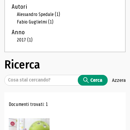
Autori
Alessandro Spedale
(1)
Fabio Guglielmi
(1)
Anno
2017
(1)
Ricerca
Cerca
Cerca
Azzera
Risultati di ricerca
Documenti trovati: 1