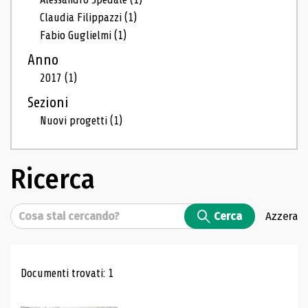
Claudia Filippazzi
(1)
Fabio Guglielmi
(1)
Anno
2017
(1)
Sezioni
Nuovi progetti
(1)
Ricerca
Cerca
Cerca
Azzera
Risultati di ricerca
Documenti trovati: 1