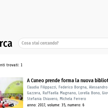
rca
Cerca
ultati di ricerca
ti trovati: 1
A Cuneo prende forma la nuova biblio
Claudia Filippazzi, Federico Borgna, Alessandro
Gazzera, Raffaella Magnano, Lorella Bono, Gio
Stefania Chiavero, Michela Ferrero
anno: 2017, volume: 35, numero: 6