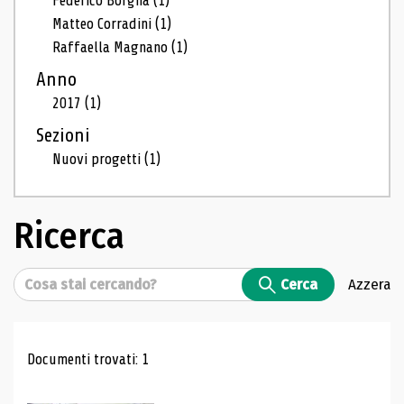
Federico Borgna
(1)
Matteo Corradini
(1)
Raffaella Magnano
(1)
Anno
2017
(1)
Sezioni
Nuovi progetti
(1)
Ricerca
Cerca
Cerca
Azzera
Risultati di ricerca
Documenti trovati: 1