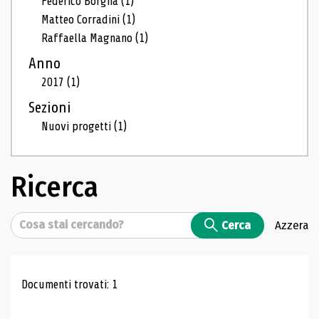
Federico Borgna
(1)
Matteo Corradini
(1)
Raffaella Magnano
(1)
Anno
2017
(1)
Sezioni
Nuovi progetti
(1)
Ricerca
Cerca
Cerca
Azzera
Risultati di ricerca
Documenti trovati: 1