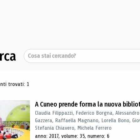
rca
Cerca
ultati di ricerca
ti trovati: 1
A Cuneo prende forma la nuova biblio
Claudia Filippazzi, Federico Borgna, Alessandro
Gazzera, Raffaella Magnano, Lorella Bono, Gio
Stefania Chiavero, Michela Ferrero
anno: 2017, volume: 35, numero: 6