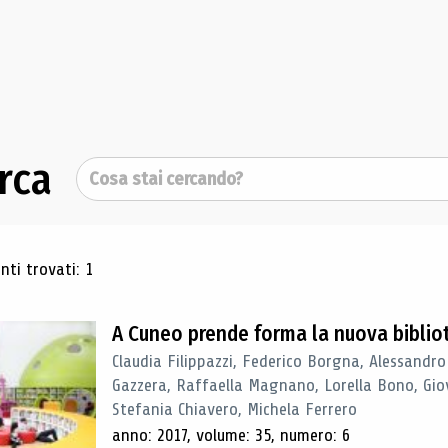
rca
Cerca
ultati di ricerca
ti trovati: 1
A Cuneo prende forma la nuova biblio
Claudia Filippazzi, Federico Borgna, Alessandro
Gazzera, Raffaella Magnano, Lorella Bono, Gio
Stefania Chiavero, Michela Ferrero
anno: 2017, volume: 35, numero: 6