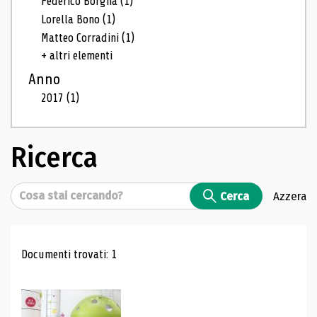
Federico Borgna
(1)
Lorella Bono
(1)
Matteo Corradini
(1)
+ altri elementi
Anno
2017
(1)
Ricerca
Cerca
Cerca
Azzera
Risultati di ricerca
Documenti trovati: 1