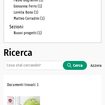
Fabio Guglielmi
(1)
Giovanna Ferro
(1)
Lorella Bono
(1)
Matteo Corradini
(1)
Sezioni
Nuovi progetti
(1)
Ricerca
Cerca
Cerca
Azzera
Risultati di ricerca
Documenti trovati: 1