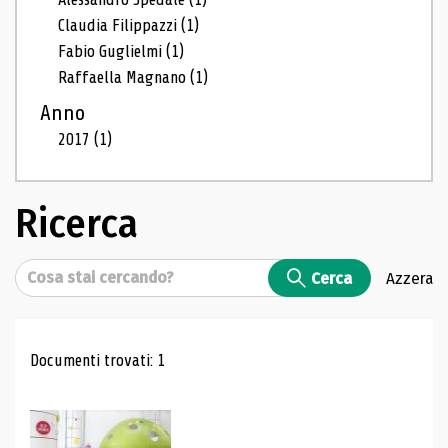
Claudia Filippazzi
(1)
Fabio Guglielmi
(1)
Raffaella Magnano
(1)
Anno
2017
(1)
Ricerca
Cerca
Cerca
Azzera
Risultati di ricerca
Documenti trovati: 1