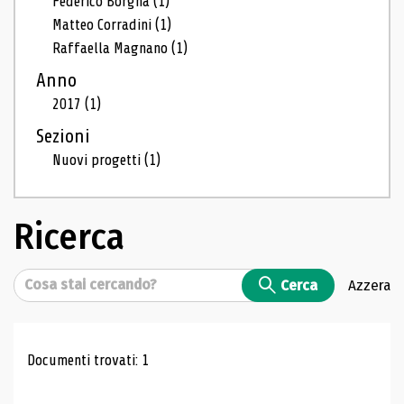
Federico Borgna
(1)
Matteo Corradini
(1)
Raffaella Magnano
(1)
Anno
2017
(1)
Sezioni
Nuovi progetti
(1)
Ricerca
Cerca
Cerca
Azzera
Risultati di ricerca
Documenti trovati: 1