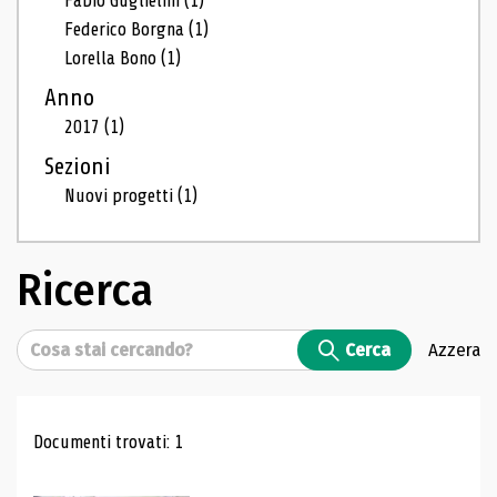
Fabio Guglielmi
(1)
Federico Borgna
(1)
Lorella Bono
(1)
Anno
2017
(1)
Sezioni
Nuovi progetti
(1)
Ricerca
Cerca
Cerca
Azzera
Risultati di ricerca
Documenti trovati: 1