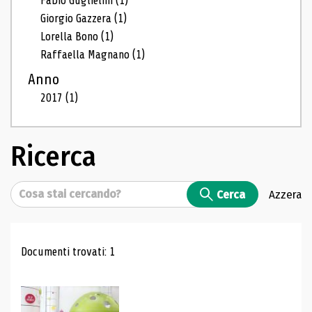
Fabio Guglielmi
(1)
Giorgio Gazzera
(1)
Lorella Bono
(1)
Raffaella Magnano
(1)
Anno
2017
(1)
Ricerca
Cerca
Cerca
Azzera
Risultati di ricerca
Documenti trovati: 1