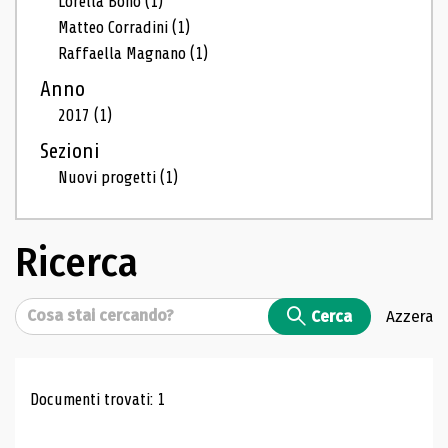
Lorella Bono
(1)
Matteo Corradini
(1)
Raffaella Magnano
(1)
Anno
2017
(1)
Sezioni
Nuovi progetti
(1)
Ricerca
Cerca
Cerca
Azzera
Risultati di ricerca
Documenti trovati: 1