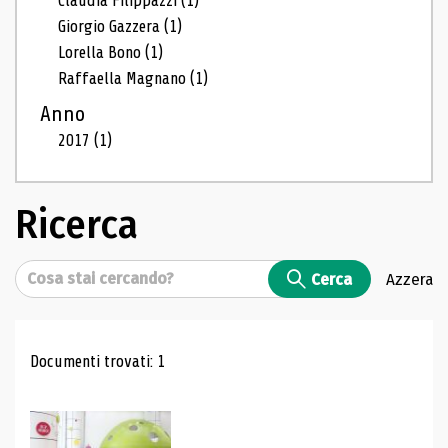
Claudia Filippazzi
(1)
Giorgio Gazzera
(1)
Lorella Bono
(1)
Raffaella Magnano
(1)
Anno
2017
(1)
Ricerca
Cerca
Cerca
Azzera
Risultati di ricerca
Documenti trovati: 1