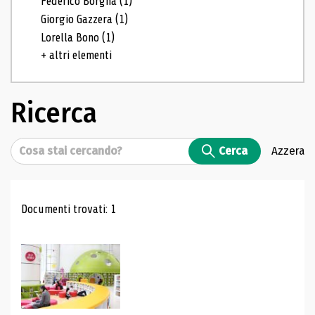
Federico Borgna
(1)
Giorgio Gazzera
(1)
Lorella Bono
(1)
+ altri elementi
Ricerca
Cerca
Cerca
Azzera
Risultati di ricerca
Documenti trovati: 1