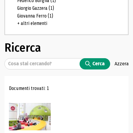
Federico Borgna
(1)
Giorgio Gazzera
(1)
Giovanna Ferro
(1)
+ altri elementi
Ricerca
Cerca
Cerca
Azzera
Risultati di ricerca
Documenti trovati: 1