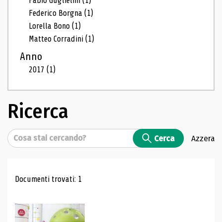
Fabio Guglielmi
(1)
Federico Borgna
(1)
Lorella Bono
(1)
Matteo Corradini
(1)
Anno
2017
(1)
Ricerca
Cerca
Cerca
Azzera
Risultati di ricerca
Documenti trovati: 1