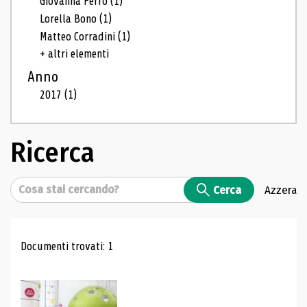
Giovanna Ferro
(1)
Lorella Bono
(1)
Matteo Corradini
(1)
+ altri elementi
Anno
2017
(1)
Ricerca
Cerca
Cerca
Azzera
Risultati di ricerca
Documenti trovati: 1