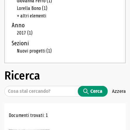
Giovanna Ferro
(1)
Lorella Bono
(1)
+ altri elementi
Anno
2017
(1)
Sezioni
Nuovi progetti
(1)
Ricerca
Cerca
Cerca
Azzera
Risultati di ricerca
Documenti trovati: 1