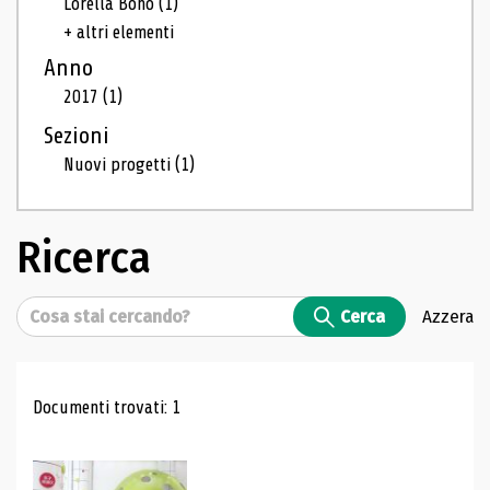
Lorella Bono
(1)
+ altri elementi
Anno
2017
(1)
Sezioni
Nuovi progetti
(1)
Ricerca
Cerca
Cerca
Azzera
Risultati di ricerca
Documenti trovati: 1