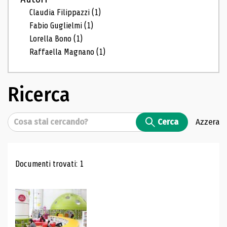
Claudia Filippazzi
(1)
Fabio Guglielmi
(1)
Lorella Bono
(1)
Raffaella Magnano
(1)
Ricerca
Cerca
Cerca
Azzera
Risultati di ricerca
Documenti trovati: 1