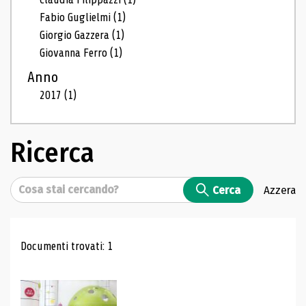
Fabio Guglielmi
(1)
Giorgio Gazzera
(1)
Giovanna Ferro
(1)
Anno
2017
(1)
Ricerca
Cerca
Cerca
Azzera
Risultati di ricerca
Documenti trovati: 1