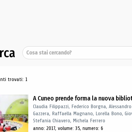
rca
Cerca
ultati di ricerca
ti trovati: 1
A Cuneo prende forma la nuova biblio
Claudia Filippazzi, Federico Borgna, Alessandro
Gazzera, Raffaella Magnano, Lorella Bono, Gio
Stefania Chiavero, Michela Ferrero
anno: 2017, volume: 35, numero: 6