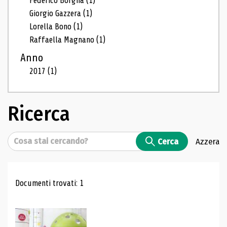
Federico Borgna
(1)
Giorgio Gazzera
(1)
Lorella Bono
(1)
Raffaella Magnano
(1)
Anno
2017
(1)
Ricerca
Cerca
Cerca
Azzera
Risultati di ricerca
Documenti trovati: 1