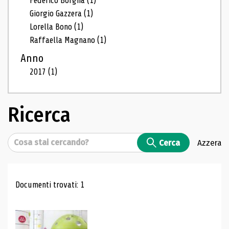
Federico Borgna
(1)
Giorgio Gazzera
(1)
Lorella Bono
(1)
Raffaella Magnano
(1)
Anno
2017
(1)
Ricerca
Cerca
Cerca
Azzera
Risultati di ricerca
Documenti trovati: 1