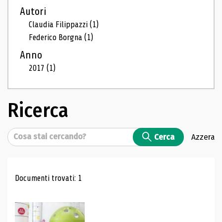
Autori
Claudia Filippazzi
(1)
Federico Borgna
(1)
Anno
2017
(1)
Ricerca
Cerca
Cerca
Azzera
Risultati di ricerca
Documenti trovati: 1