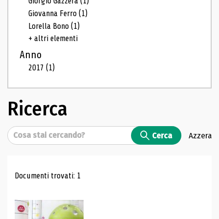
Giorgio Gazzera
(1)
Giovanna Ferro
(1)
Lorella Bono
(1)
+ altri elementi
Anno
2017
(1)
Ricerca
Cerca
Cerca
Azzera
Risultati di ricerca
Documenti trovati: 1