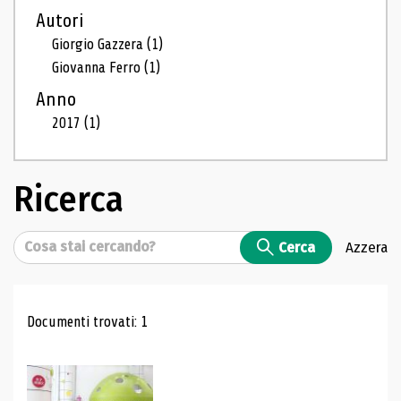
Autori
Giorgio Gazzera
(1)
Giovanna Ferro
(1)
Anno
2017
(1)
Ricerca
Cerca
Cerca
Azzera
Risultati di ricerca
Documenti trovati: 1