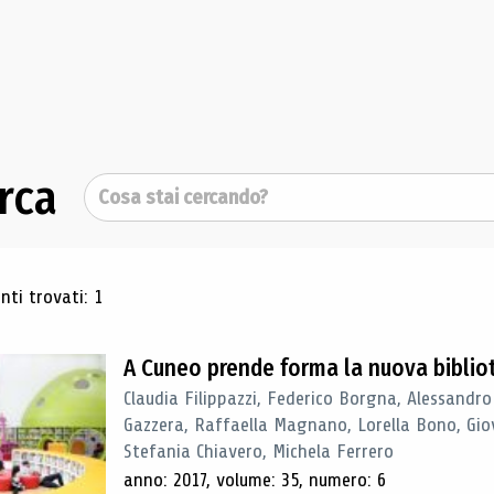
rca
Cerca
ultati di ricerca
ti trovati: 1
A Cuneo prende forma la nuova biblio
Claudia Filippazzi, Federico Borgna, Alessandro
Gazzera, Raffaella Magnano, Lorella Bono, Gio
Stefania Chiavero, Michela Ferrero
anno: 2017, volume: 35, numero: 6