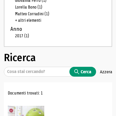
Giovanna Ferro
(1)
Lorella Bono
(1)
Matteo Corradini
(1)
+ altri elementi
Anno
2017
(1)
Ricerca
Cerca
Cerca
Azzera
Risultati di ricerca
Documenti trovati: 1