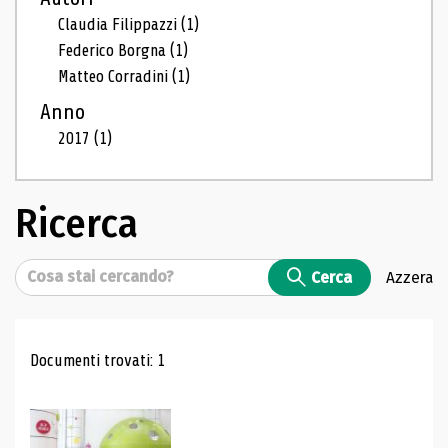
Claudia Filippazzi
(1)
Federico Borgna
(1)
Matteo Corradini
(1)
Anno
2017
(1)
Ricerca
Cerca
Cerca
Azzera
Risultati di ricerca
Documenti trovati: 1