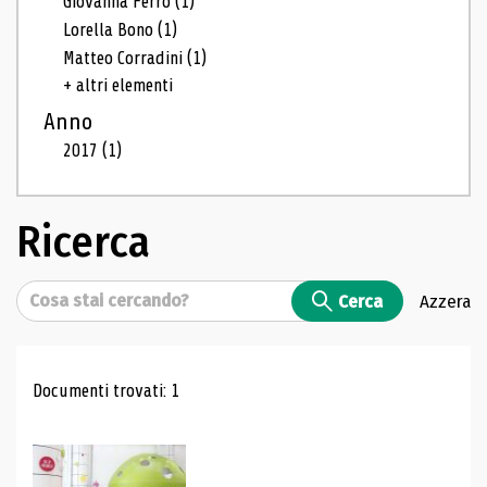
Giovanna Ferro
(1)
Lorella Bono
(1)
Matteo Corradini
(1)
+ altri elementi
Anno
2017
(1)
Ricerca
Cerca
Cerca
Azzera
Risultati di ricerca
Documenti trovati: 1