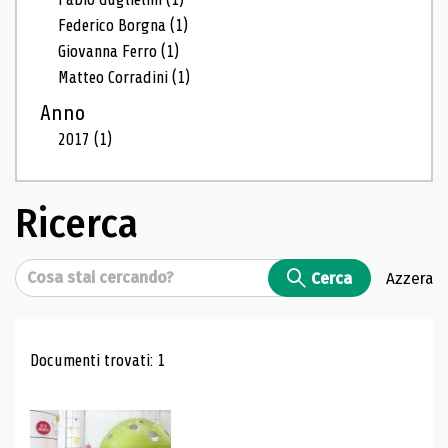
Federico Borgna
(1)
Giovanna Ferro
(1)
Matteo Corradini
(1)
Anno
2017
(1)
Ricerca
Cerca
Cerca
Azzera
Risultati di ricerca
Documenti trovati: 1