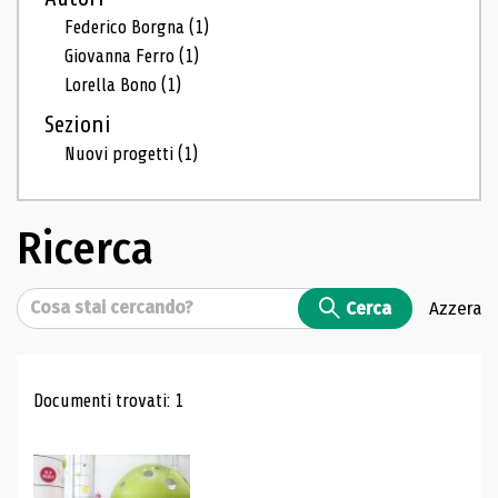
Federico Borgna
(1)
Giovanna Ferro
(1)
Lorella Bono
(1)
Sezioni
Nuovi progetti
(1)
Ricerca
Cerca
Cerca
Azzera
Risultati di ricerca
Documenti trovati: 1