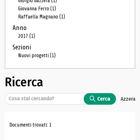
Giorgio Gazzera
(1)
Giovanna Ferro
(1)
Raffaella Magnano
(1)
Anno
2017
(1)
Sezioni
Nuovi progetti
(1)
Ricerca
Cerca
Cerca
Azzera
Risultati di ricerca
Documenti trovati: 1