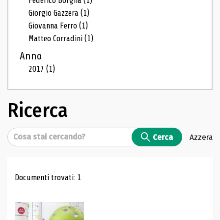
Federico Borgna
(1)
Giorgio Gazzera
(1)
Giovanna Ferro
(1)
Matteo Corradini
(1)
Anno
2017
(1)
Ricerca
Cerca
Cerca
Azzera
Risultati di ricerca
Documenti trovati: 1