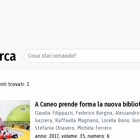
rca
Cerca
ultati di ricerca
ti trovati: 1
A Cuneo prende forma la nuova biblio
Claudia Filippazzi, Federico Borgna, Alessandro
Gazzera, Raffaella Magnano, Lorella Bono, Gio
Stefania Chiavero, Michela Ferrero
anno: 2017, volume: 35, numero: 6