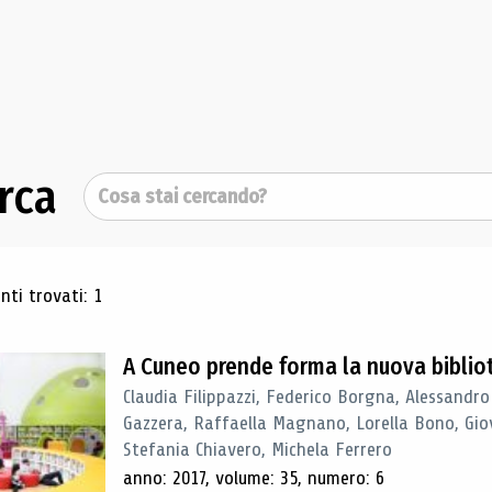
rca
Cerca
ultati di ricerca
ti trovati: 1
A Cuneo prende forma la nuova biblio
Claudia Filippazzi, Federico Borgna, Alessandro
Gazzera, Raffaella Magnano, Lorella Bono, Gio
Stefania Chiavero, Michela Ferrero
anno: 2017, volume: 35, numero: 6