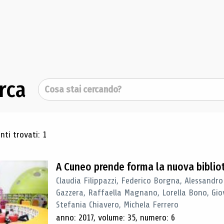
rca
Cerca
ultati di ricerca
ti trovati: 1
A Cuneo prende forma la nuova biblio
Claudia Filippazzi, Federico Borgna, Alessandro
Gazzera, Raffaella Magnano, Lorella Bono, Gio
Stefania Chiavero, Michela Ferrero
anno: 2017, volume: 35, numero: 6