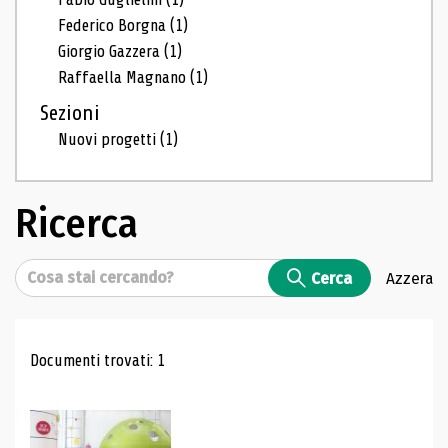
Federico Borgna
(1)
Giorgio Gazzera
(1)
Raffaella Magnano
(1)
Sezioni
Nuovi progetti
(1)
Ricerca
Cerca
Cerca
Azzera
Risultati di ricerca
Documenti trovati: 1