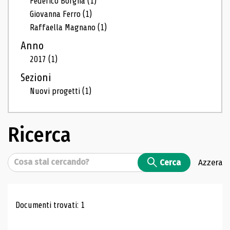
Federico Borgna
(1)
Giovanna Ferro
(1)
Raffaella Magnano
(1)
Anno
2017
(1)
Sezioni
Nuovi progetti
(1)
Ricerca
Cerca
Cerca
Azzera
Risultati di ricerca
Documenti trovati: 1