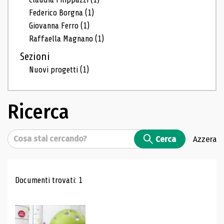
Federico Borgna
(1)
Giovanna Ferro
(1)
Raffaella Magnano
(1)
Sezioni
Nuovi progetti
(1)
Ricerca
Cerca
Cerca
Azzera
Risultati di ricerca
Documenti trovati: 1