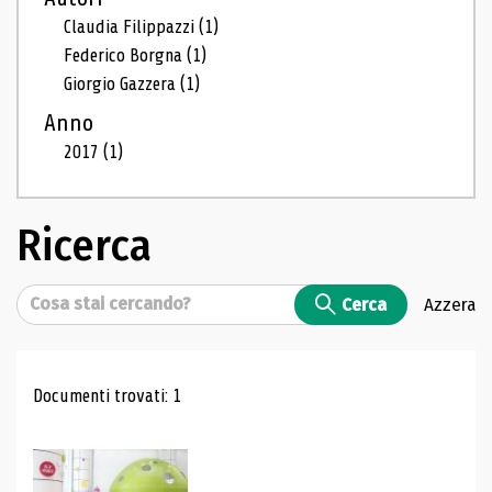
Claudia Filippazzi
(1)
Federico Borgna
(1)
Giorgio Gazzera
(1)
Anno
2017
(1)
Ricerca
Cerca
Cerca
Azzera
Risultati di ricerca
Documenti trovati: 1