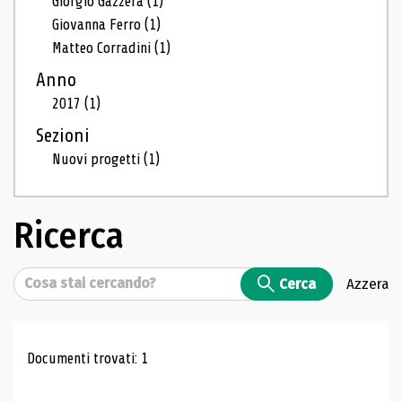
Giorgio Gazzera
(1)
Giovanna Ferro
(1)
Matteo Corradini
(1)
Anno
2017
(1)
Sezioni
Nuovi progetti
(1)
Ricerca
Cerca
Cerca
Azzera
Risultati di ricerca
Documenti trovati: 1