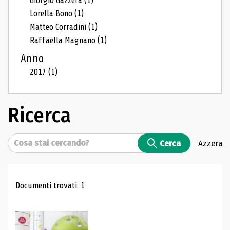
Giorgio Gazzera
(1)
Lorella Bono
(1)
Matteo Corradini
(1)
Raffaella Magnano
(1)
Anno
2017
(1)
Ricerca
Cerca
Cerca
Azzera
Risultati di ricerca
Documenti trovati: 1